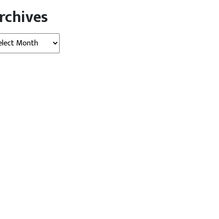
rchives
hives