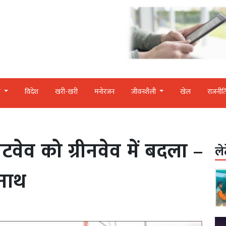
र
विदेश
खरी-खरी
मनोरंजन
जीवनशैली
खेल
राजनीत
वेव को ग्रीनवेव में बदला –
ले
यनाथ