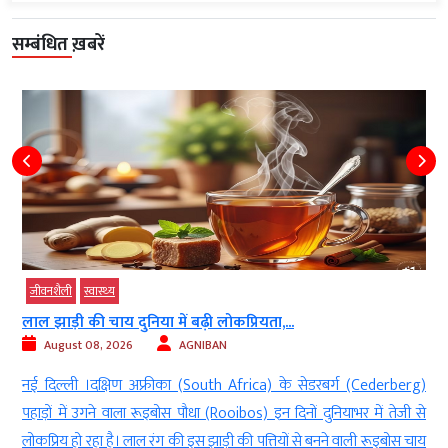
सम्बंधित ख़बरें
जीवनशैली
स्‍वास्‍थ्‍य
लाल झाड़ी की चाय दुनिया में बढ़ी लोकप्रियता,...
August 08, 2026
AGNIBAN
,
नई दिल्ली ।दक्षिण अफ्रीका (South Africa) के सेडरबर्ग (Cederberg)
त
पहाड़ों में उगने वाला रूइबोस पौधा (Rooibos) इन दिनों दुनियाभर में तेजी से
न
लोकप्रिय हो रहा है। लाल रंग की इस झाड़ी की पत्तियों से बनने वाली रूइबोस चाय