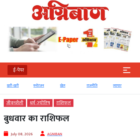
ई-पेपर
खरी-खरी
मनोरंजन
खेल
राजनीति
व्‍यापार
जीवनशैली
धर्म-ज्‍योतिष
राशिफल
बुधवार का राशिफल
July 08, 2026
AGNIBAN