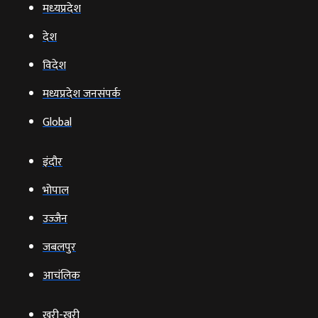
मध्‍यप्रदेश
देश
विदेश
मध्यप्रदेश जनसंपर्क
Global
इंदौर
भोपाल
उज्‍जैन
जबलपुर
आचंलिक
खरी-खरी