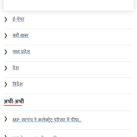
❯
ई-पेपर
❯
बड़ी खबर
❯
मध्य प्रदेश
❯
देश
❯
विदेश
अभी-अभी
❯
MP: सरपंच ने कलेक्ट्रेट परिसर में पीया...