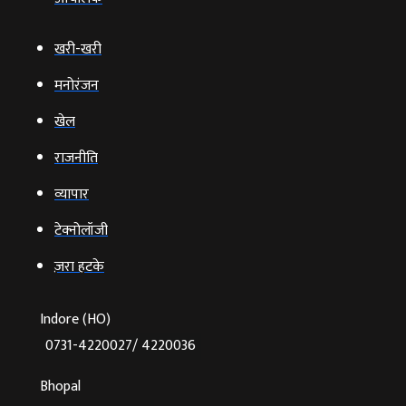
खरी-खरी
मनोरंजन
खेल
राजनीति
व्‍यापार
टेक्‍नोलॉजी
ज़रा हटके
Indore (HO)
0731-4220027/ 4220036
Bhopal