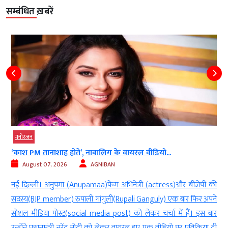
सम्बंधित ख़बरें
मनोरंजन
‘काश PM तानाशाह होते’, नाबालिग के वायरल वीडियो...
August 07, 2026
AGNIBAN
म
नई दिल्ली। अनुपमा (Anupamaa)फेम अभिनेत्री (actress)और बीजेपी की
ी
सदस्य(BJP member) रुपाली गांगुली(Rupali Ganguly) एक बार फिर अपने
र
सोशल मीडिया पोस्ट(social media post) को लेकर चर्चा में हैं। इस बार
ज
उन्होंने प्रधानमंत्री नरेंद्र मोदी को लेकर वायरल हुए एक वीडियो पर प्रतिक्रिया दी