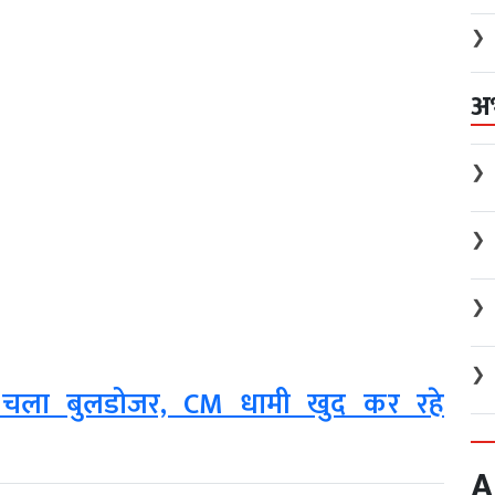
❯
अ
❯
❯
❯
❯
द चला बुलडोजर, CM धामी खुद कर रहे
A