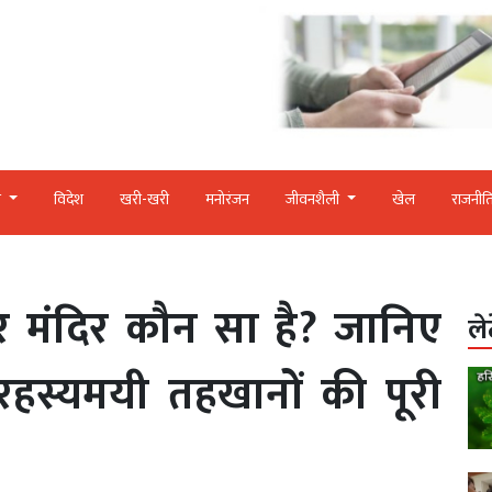
र
विदेश
खरी-खरी
मनोरंजन
जीवनशैली
खेल
राजनीत
 मंदिर कौन सा है? जानिए
ले
हस्यमयी तहखानों की पूरी