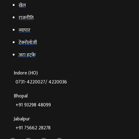
खेल
राजनीति
व्‍यापार
टेक्‍नोलॉजी
ज़रा हटके
Indore (HO)
0731-4220027/ 4220036
Bhopal
+91 93298 48099
Jabalpur
+91 75662 28278