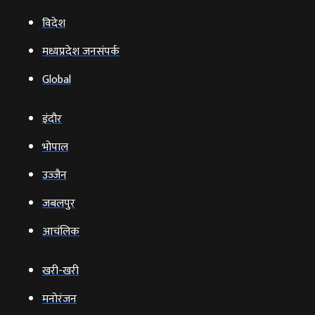
विदेश
मध्यप्रदेश जनसंपर्क
Global
इंदौर
भोपाल
उज्‍जैन
जबलपुर
आचंलिक
खरी-खरी
मनोरंजन