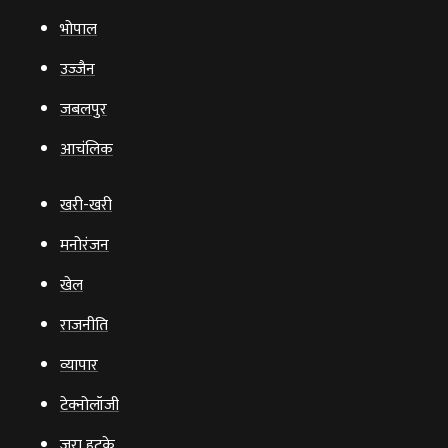
भोपाल
उज्‍जैन
जबलपुर
आचंलिक
खरी-खरी
मनोरंजन
खेल
राजनीति
व्‍यापार
टेक्‍नोलॉजी
ज़रा हटके