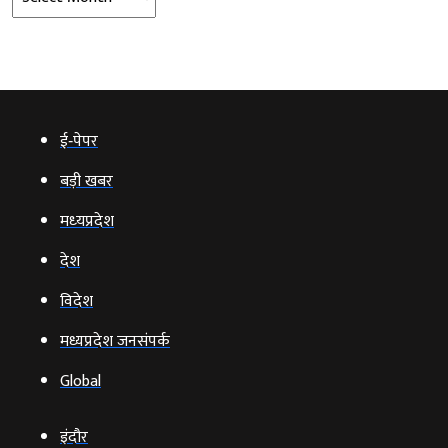
ई‑पेपर
बड़ी खबर
मध्‍यप्रदेश
देश
विदेश
मध्यप्रदेश जनसंपर्क
Global
इंदौर