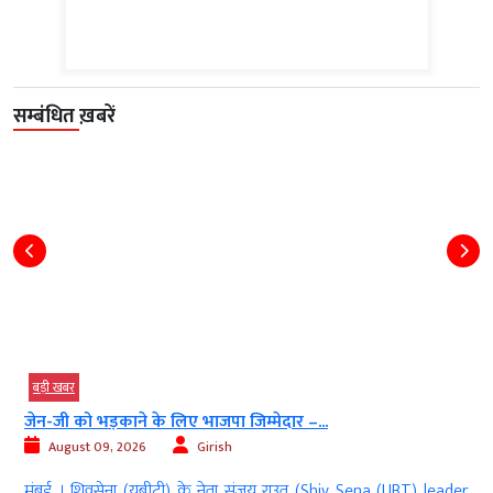
सम्बंधित ख़बरें
बड़ी खबर
जेन-जी को भड़काने के लिए भाजपा जिम्मेदार –...
August 09, 2026
Girish
d
मुंबई । शिवसेना (यूबीटी) के नेता संजय राउत (Shiv Sena (UBT) leader