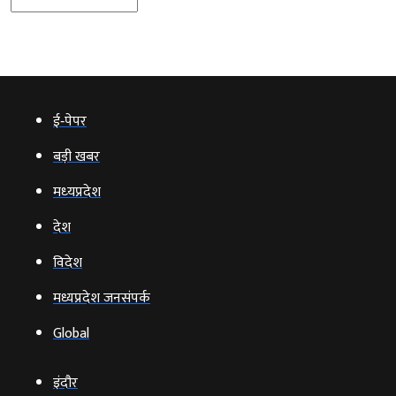
ई‑पेपर
बड़ी खबर
मध्‍यप्रदेश
देश
विदेश
मध्यप्रदेश जनसंपर्क
Global
इंदौर