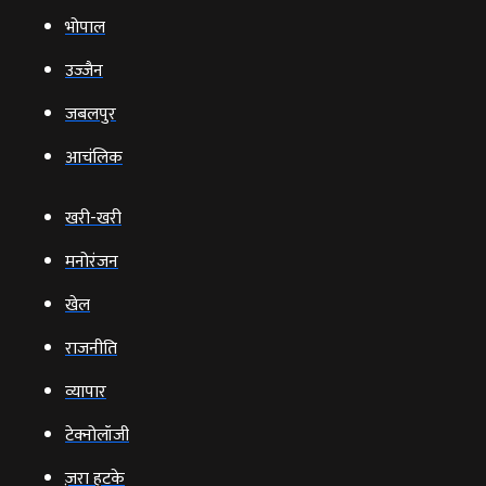
भोपाल
उज्‍जैन
जबलपुर
आचंलिक
खरी-खरी
मनोरंजन
खेल
राजनीति
व्‍यापार
टेक्‍नोलॉजी
ज़रा हटके