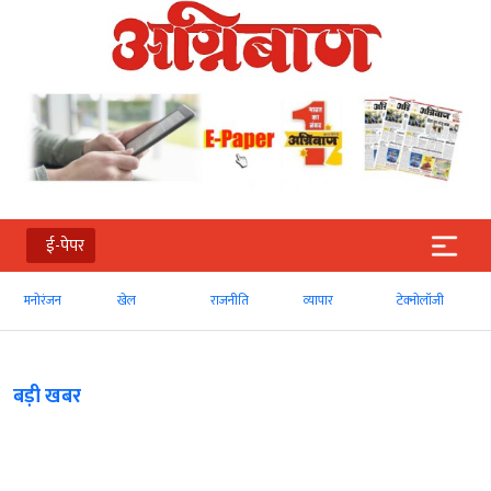
ई-पेपर
खेल
राजनीति
व्‍यापार
टेक्‍नोलॉजी
Global
बड़ी खबर