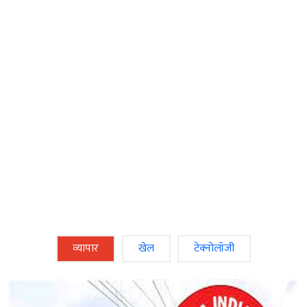
व्‍यापार
खेल
टेक्‍नोलॉजी