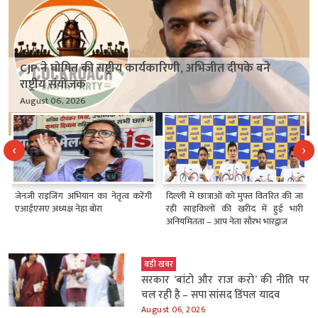
CJP ने घोषित की राष्ट्रीय कार्यकारिणी, अभिजीत दीपके बने
राष्ट्रीय संयोजक
August 06, 2026
‹
›
ी
दिल्ली में छात्राओं को मुफ्त वितरित की जा
एटीएफ में इथेनॉल मिलाने की कोई योजना
रही साइकिलों की खरीद में हुई भारी
नहीं – केंद्रीय मंत्री राम मोहन नायडू
अनियमितता – आप नेता सौरभ भारद्वाज
बड़ी खबर
सरकार ‘बांटो और राज करो’ की नीति पर
चल रही है – सपा सांसद डिंपल यादव
August 06, 2026