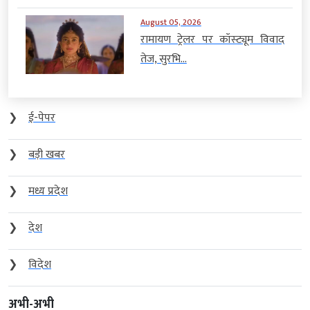
August 05, 2026
रामायण ट्रेलर पर कॉस्ट्यूम विवाद
तेज, सुरभि...
❯
ई-पेपर
❯
बड़ी खबर
❯
मध्य प्रदेश
❯
देश
❯
विदेश
अभी-अभी