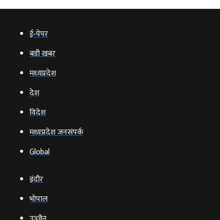
ई‑पेपर
बड़ी खबर
मध्‍यप्रदेश
देश
विदेश
मध्यप्रदेश जनसंपर्क
Global
इंदौर
भोपाल
उज्‍जैन