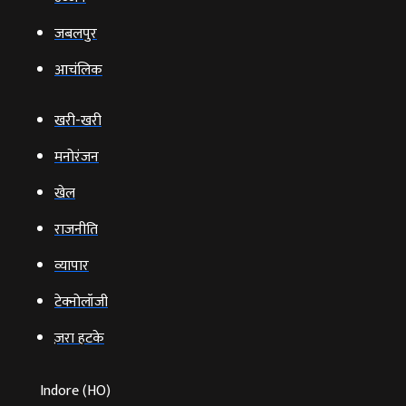
जबलपुर
आचंलिक
खरी-खरी
मनोरंजन
खेल
राजनीति
व्‍यापार
टेक्‍नोलॉजी
ज़रा हटके
Indore (HO)