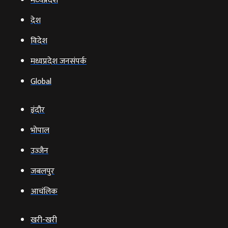
मध्‍यप्रदेश
देश
विदेश
मध्यप्रदेश जनसंपर्क
Global
इंदौर
भोपाल
उज्‍जैन
जबलपुर
आचंलिक
खरी-खरी