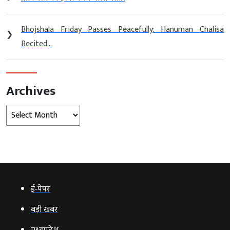
Bhojshala Friday Passes Peacefully: Hanuman Chalisa
❯
Recited...
Archives
Archives
ई‑पेपर
बड़ी खबर