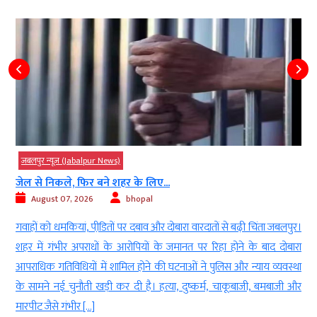
जबलपुर न्यूज़ (Jabalpur News)
जेल से निकले, फिर बने शहर के लिए...
August 07, 2026
bhopal
न
गवाहों को धमकियां, पीडि़तों पर दबाव और दोबारा वारदातों से बढ़ी चिंता जबलपुर।
ा
शहर में गंभीर अपराधों के आरोपियों के जमानत पर रिहा होने के बाद दोबारा
ल
आपराधिक गतिविधियों में शामिल होने की घटनाओं ने पुलिस और न्याय व्यवस्था
ल
के सामने नई चुनौती खड़ी कर दी है। हत्या, दुष्कर्म, चाकूबाजी, बमबाजी और
मारपीट जैसे गंभीर […]