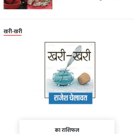
खरी-खरी
का राशिफल