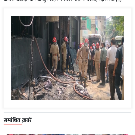
सम्बंधित ख़बरें