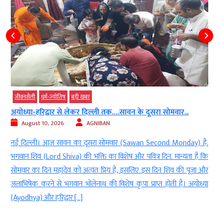
बड़ी खबर
ोमवार...
कोलकाता एयरपोर्ट पर लैंडिंग के वक्त तेज लेजर...
August 10, 2026
AGNIBAN
d Monday) है.
कोलकाता। कोलकाता (Kolkata) में शनिवार रात 159 यात्रियों से भ
. मान्यता है कि
(Plane) के साथ बड़ा हादसा टल गया. मलेशिया से आ रही फ्लाइट ज
 शिव की पूजा और
उतरने वाली थी, कॉकपिट की तरफ आई एक तेज लेजर लाइट (Int
ोती है। अयोध्या
light) की वजह से पायलट की आंखें चौंधिया गईं. गनीमत रही 
सूझबूझ […]