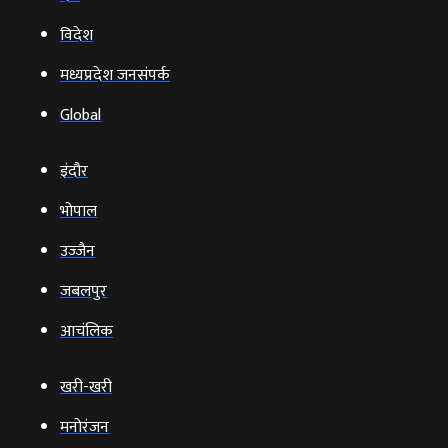
विदेश
मध्यप्रदेश जनसंपर्क
Global
इंदौर
भोपाल
उज्‍जैन
जबलपुर
आचंलिक
खरी-खरी
मनोरंजन