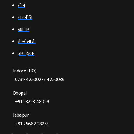
खेल
राजनीति
व्‍यापार
टेक्‍नोलॉजी
ज़रा हटके
Indore (HO)
0731-4220027/ 4220036
Bhopal
+91 93298 48099
Jabalpur
+91 75662 28278