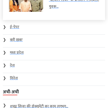
युवक...
❯
ई-पेपर
❯
बड़ी खबर
❯
मध्य प्रदेश
❯
देश
❯
विदेश
अभी-अभी
❯
शत्रुघ्न सिन्हा की डॉक्यूमेंट्री का काम लगभग...