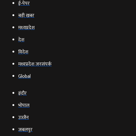
ई‑पेपर
बड़ी खबर
मध्‍यप्रदेश
देश
विदेश
मध्यप्रदेश जनसंपर्क
Global
इंदौर
भोपाल
उज्‍जैन
जबलपुर