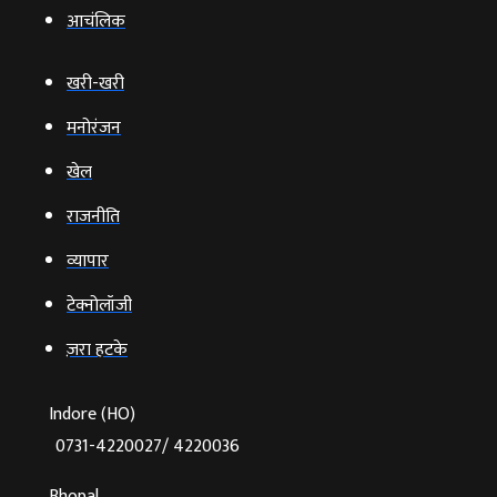
आचंलिक
खरी-खरी
मनोरंजन
खेल
राजनीति
व्‍यापार
टेक्‍नोलॉजी
ज़रा हटके
Indore (HO)
0731-4220027/ 4220036
Bhopal