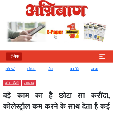
ई-पेपर
खरी-खरी
मनोरंजन
खेल
राजनीति
व्‍यापार
जीवनशैली
स्‍वास्‍थ्‍य
बड़े काम का है छोटा सा करौंदा,
कोलेस्ट्रॉल कम करने के साथ देता है कई