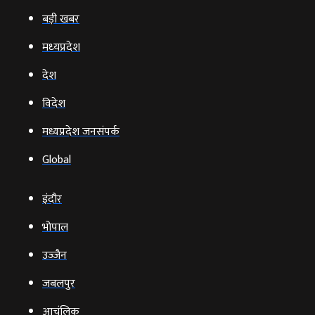
बड़ी खबर
मध्‍यप्रदेश
देश
विदेश
मध्यप्रदेश जनसंपर्क
Global
इंदौर
भोपाल
उज्‍जैन
जबलपुर
आचंलिक