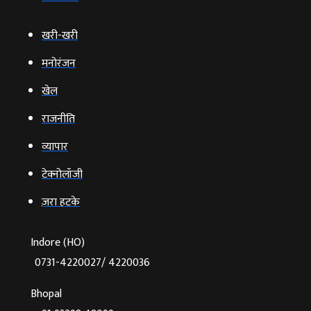
खरी-खरी
मनोरंजन
खेल
राजनीति
व्‍यापार
टेक्‍नोलॉजी
ज़रा हटके
Indore (HO)
0731-4220027/ 4220036
Bhopal