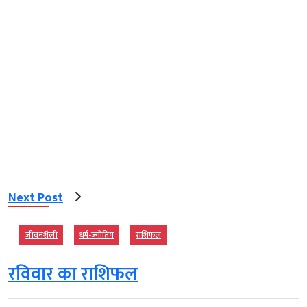
Next Post
जीवनशैली
धर्म-ज्‍योतिष
राशिफल
रविवार का राशिफल