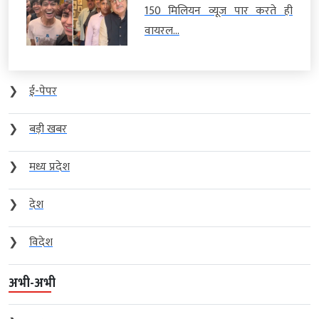
150 मिलियन व्यूज पार करते ही
वायरल...
❯
ई-पेपर
❯
बड़ी खबर
❯
मध्य प्रदेश
❯
देश
❯
विदेश
अभी-अभी