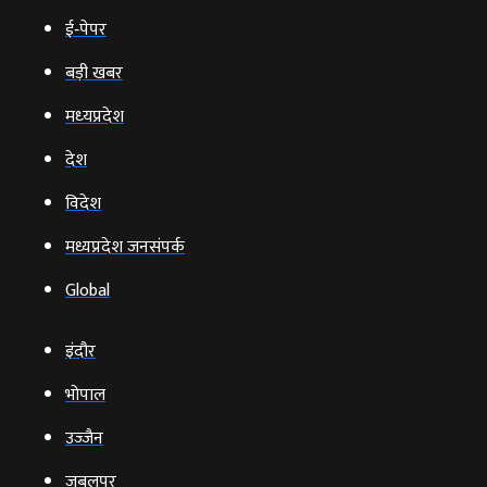
ई‑पेपर
बड़ी खबर
मध्‍यप्रदेश
देश
विदेश
मध्यप्रदेश जनसंपर्क
Global
इंदौर
भोपाल
उज्‍जैन
जबलपुर