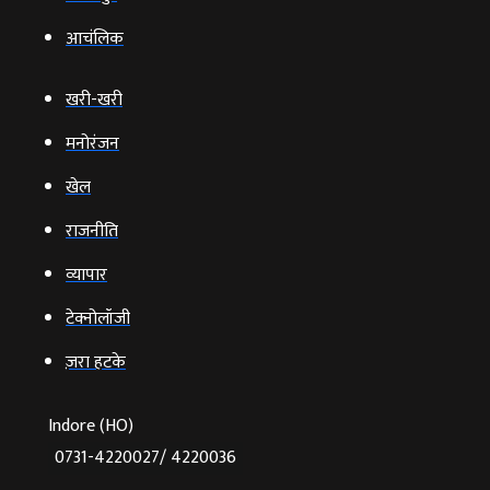
आचंलिक
खरी-खरी
मनोरंजन
खेल
राजनीति
व्‍यापार
टेक्‍नोलॉजी
ज़रा हटके
Indore (HO)
0731-4220027/ 4220036