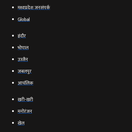
मध्यप्रदेश जनसंपर्क
Global
इंदौर
भोपाल
उज्‍जैन
जबलपुर
आचंलिक
खरी-खरी
मनोरंजन
खेल