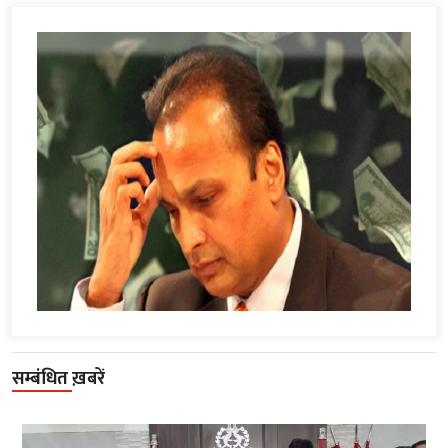
सम्बंधित ख़बरें