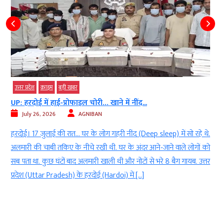
उत्तर प्रदेश
क्राइम
बड़ी खबर
UP: हरदोई में हाई-प्रोफाइल चोरी… खाने में नींद...
July 26, 2026
AGNIBAN
ं
हरदोई। 17 जुलाई की रात… घर के लोग गहरी नींद (Deep sleep) में सो रहे थे.
a
अलमारी की चाबी तकिए के नीचे रखी थी. घर के अंदर आने-जाने वाले लोगों को
र
सब पता था. कुछ घंटों बाद अलमारी खाली थी और नोटों से भरे 8 बैग गायब. उत्तर
ं
प्रदेश (Uttar Pradesh) के हरदोई (Hardoi) में […]