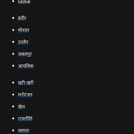
Global
इंदौर
भोपाल
उज्‍जैन
जबलपुर
आचंलिक
खरी-खरी
मनोरंजन
खेल
राजनीति
व्‍यापार