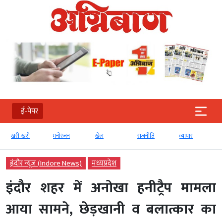
ई-पेपर
खरी-खरी
मनोरंजन
खेल
राजनीति
व्‍यापार
इंदौर न्यूज़ (Indore News)
मध्‍यप्रदेश
इंदौर शहर में अनोखा हनीट्रैप मामला
आया सामने, छेड़खानी व बलात्कार का