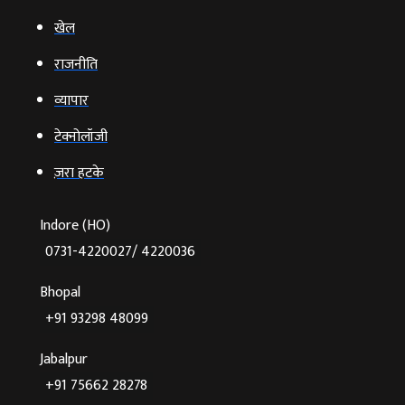
खेल
राजनीति
व्‍यापार
टेक्‍नोलॉजी
ज़रा हटके
Indore (HO)
0731-4220027/ 4220036
Bhopal
+91 93298 48099
Jabalpur
+91 75662 28278