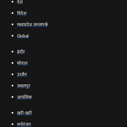
देश
विदेश
मध्यप्रदेश जनसंपर्क
Global
इंदौर
भोपाल
उज्‍जैन
जबलपुर
आचंलिक
खरी-खरी
मनोरंजन