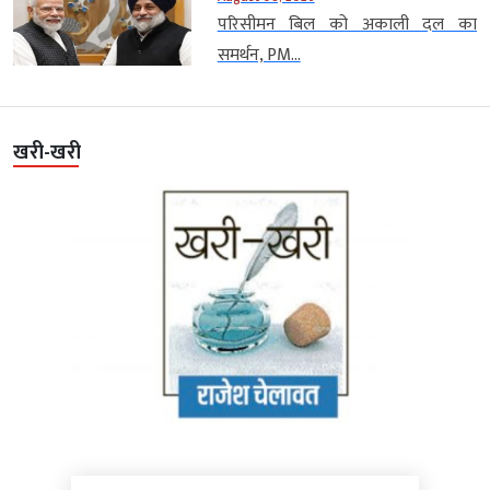
परिसीमन बिल को अकाली दल का
समर्थन, PM...
खरी-खरी