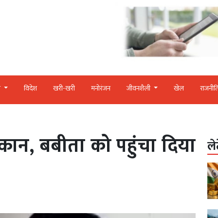
र
विदेश
खरी-खरी
मनोरंजन
जीवनशैली
खेल
राजनीत
कान, बबीता को पहुंचा दिया
ले