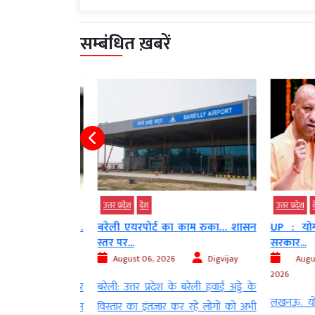
सम्बंधित ख़बरें
उत्तर प्रदेश
देश
उत्तर प्रदेश
देश
ीं गया, फिर भी…
बरेली एयरपोर्ट का काम रुका… शासन
UP : योगी
स्तर पर...
सरकार...
Digvijay
August 06, 2026
Digvijay
Augus
2026
ांसी जिले में गुरुवार
बरेली: उत्तर प्रदेश के बरेली हवाई अड्डे के
लखनऊ. योगी 
मद के बेटे आबान
विस्तार का इंतजार कर रहे लोगों को अभी