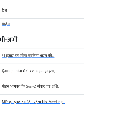
देश
विदेश
भी-अभी
31 हजार टन सोना बदलेगा भारत की...
हिमाचल : चंबा में भीषण सड़क हादसा,...
्रदेश
बड़ी खबर
उत्तर प्रदेश
देश
 प्रतापगढ़ में भारी बारिश का
UP विधानसभा में 59,019 करोड़ का
मोहन भागवत के Gen-Z संवाद पर शशि...
..
अनुपूरक बजट...
August 06,
Kalyan
August 04, 2026
Digvijay
Singh
MP: हर हफ्ते इस दिन रहेगा No-Meeting...
लखनऊ। उत्तर प्रदेश विधानसभा के मानसून
गढ़. उत्तर प्रदेश (UP) के प्रतापगढ़
सत्र के दौरान मंगलवार को वित्त मंत्री सुरेश