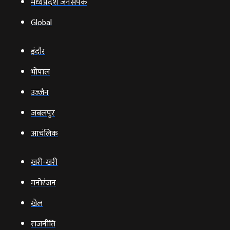
मध्यप्रदेश जनसंपर्क
Global
इंदौर
भोपाल
उज्‍जैन
जबलपुर
आचंलिक
खरी-खरी
मनोरंजन
खेल
राजनीति