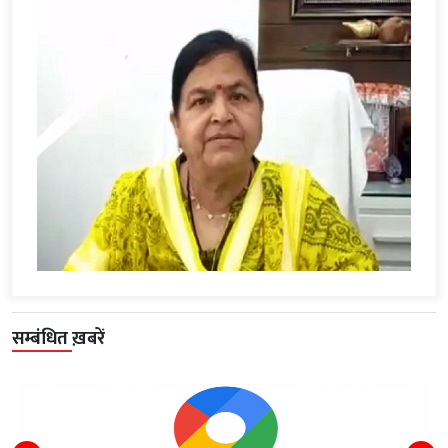
सम्बंधित ख़बरें