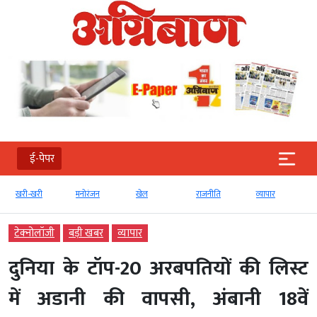
ई-पेपर
खरी-खरी
मनोरंजन
खेल
राजनीति
व्‍यापार
टेक्‍नोलॉजी
बड़ी खबर
व्‍यापार
दुनिया के टॉप-20 अरबपतियों की लिस्ट
में अडानी की वापसी, अंबानी 18वें