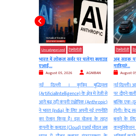
Uncategorized
टेक्‍नोलॉजी
टेक्‍नोलॉजी
देश
नए फीचर्स, ग्रुप
भारत में लोकल सर्वर पर चलेगा क्लाउड
अब सड़क पर ए
एआई,...
गाड़ियां!...
Digvijay
August 05, 2026
AGNIBAN
August 05
ग के लिए व्हाट्सएप
नई दिल्ली । कृत्रिम बुद्धिमत्ता
नई दिल्ली। आने 
 तो आपका मजा बढ़ने
(ArtificialIntelligence) के क्षेत्र में तेजी से
पर दौड़ने वाली 
़े ग्रुप चैट्स को पहले
आगे बढ़ रही कंपनी एंथ्रोपिक (Anthropic)
बल्कि एक-दूसरे
वस्थित बनाने के लिए
ने भारत (India) के लिए अपनी नई रणनीति
होंगी। केंद्र 
ा की है. अब यूजर्स
का ऐलान किया है। इस योजना के तहत
बनाने के लिए
आखिरी समय सीमा तय
कंपनी के क्लाउड (Cloud) एआई मॉडल अब
कम्युनिकेशन 