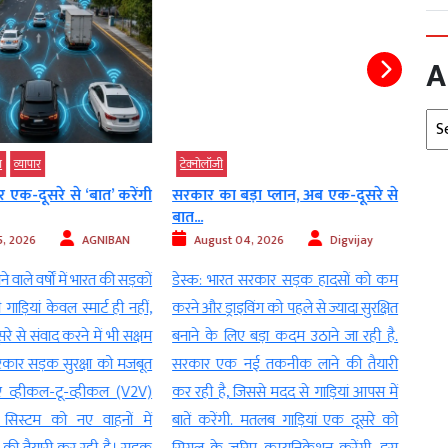
A
Arc
व्‍यापार
टेक्‍नोलॉजी
टेक्‍न
क-दूसरे से ‘बात’ करेंगी
सरकार का बड़ा प्लान, अब एक-दूसरे से
What
बात...
किए ब
, 2026
AGNIBAN
August 04, 2026
Digvijay
Au
वाले वर्षों में भारत की सड़कों
डेस्क: भारत सरकार सड़क हादसों को कम
नई दि
गाड़ियां केवल स्मार्ट ही नहीं,
करने और ड्राइविंग को पहले से ज्यादा सुरक्षित
Whats
 से संवाद करने में भी सक्षम
बनाने के लिए बड़ा कदम उठाने जा रही है.
अचान
सरकार सड़क सुरक्षा को मजबूत
सरकार एक नई तकनीक लाने की तैयारी
Block
 व्हीकल-टू-व्हीकल (V2V)
कर रही है, जिससे मदद से गाड़ियां आपस में
पड़ा।
सिस्टम को नए वाहनों में
बातें करेंगी. मतलब गाड़ियां एक दूसरे को
मीडिय