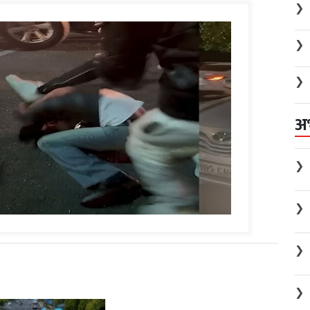
❯
❯
❯
अ
❯
❯
❯
❯