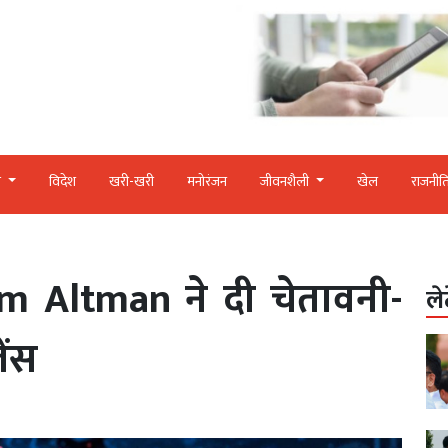
र
विदेश
खरी-खरी
मनोरंजन
जीवनशैली
खेल
राजनीत
m Altman ने दी चेतावनी-
ले
ेंस