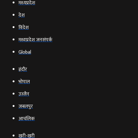
मध्‍यप्रदेश
देश
विदेश
मध्यप्रदेश जनसंपर्क
Global
इंदौर
भोपाल
उज्‍जैन
जबलपुर
आचंलिक
खरी-खरी