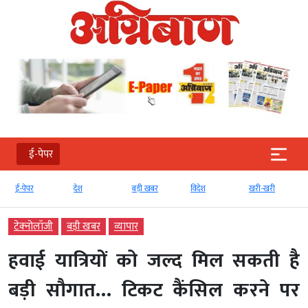
ई-पेपर
ई-पेपर
देश
बड़ी खबर
विदेश
खरी-खरी
टेक्‍नोलॉजी
बड़ी खबर
व्‍यापार
हवाई यात्रियों को जल्द मिल सकती है
बड़ी सौगात… टिकट कैंसिल करने पर