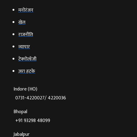
मनोरंजन
खेल
राजनीति
व्‍यापार
टेक्‍नोलॉजी
ज़रा हटके
Indore (HO)
0731-4220027/ 4220036
Bhopal
+91 93298 48099
Jabalpur