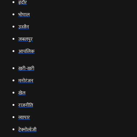
इंदौर
भोपाल
उज्‍जैन
जबलपुर
आचंलिक
खरी-खरी
मनोरंजन
खेल
राजनीति
व्‍यापार
टेक्‍नोलॉजी