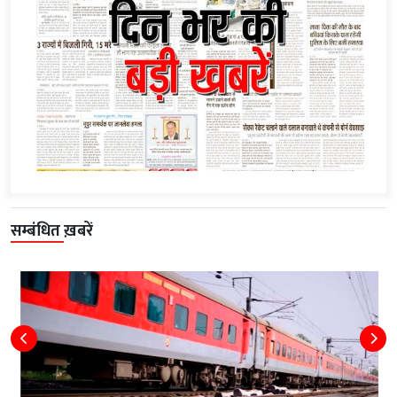
सम्बंधित ख़बरें