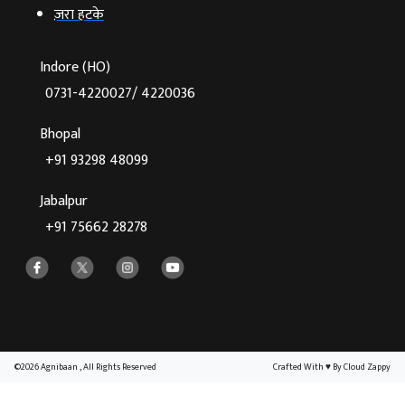
ज़रा हटके
Indore (HO)
0731-4220027/ 4220036
Bhopal
+91 93298 48099
Jabalpur
+91 75662 28278
©2026 Agnibaan , All Rights Reserved
Crafted With
♥
By Cloud Zappy