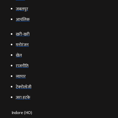
जबलपुर
आचंलिक
खरी-खरी
मनोरंजन
खेल
राजनीति
व्‍यापार
टेक्‍नोलॉजी
ज़रा हटके
Indore (HO)