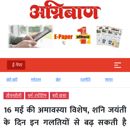
ई-पेपर
खरी-खरी
मनोरंजन
खेल
राजनीति
व्‍यापार
जीवनशैली
धर्म-ज्‍योतिष
बड़ी खबर
16 मई की अमावस्या विशेष, शनि जयंती
के दिन इन गलतियों से बढ़ सकती है