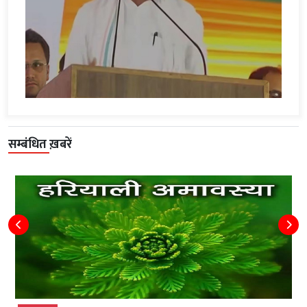
सम्बंधित ख़बरें