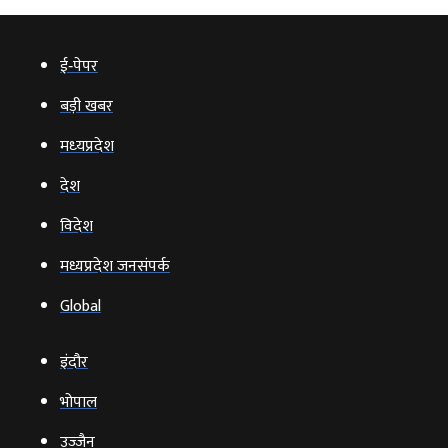
ई‑पेपर
बड़ी खबर
मध्‍यप्रदेश
देश
विदेश
मध्यप्रदेश जनसंपर्क
Global
इंदौर
भोपाल
उज्‍जैन