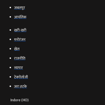
जबलपुर
आचंलिक
खरी-खरी
मनोरंजन
खेल
राजनीति
व्‍यापार
टेक्‍नोलॉजी
ज़रा हटके
Indore (HO)