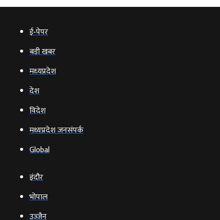
ई‑पेपर
बड़ी खबर
मध्‍यप्रदेश
देश
विदेश
मध्यप्रदेश जनसंपर्क
Global
इंदौर
भोपाल
उज्‍जैन