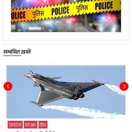
सम्बंधित ख़बरें
टेक्‍नोलॉजी
बड़ी खबर
विदेश