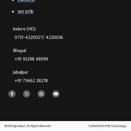
टेक्‍नोलॉजी
ज़रा हटके
Indore (HO)
0731-4220027/ 4220036
Bhopal
+91 93298 48099
Jabalpur
+91 75662 28278
©2026 Agnibaan , All Rights Reserved
Crafted With
♥
By Cloud Zappy