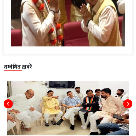
सम्बंधित ख़बरें