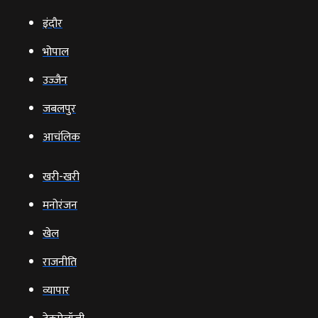
इंदौर
भोपाल
उज्‍जैन
जबलपुर
आचंलिक
खरी-खरी
मनोरंजन
खेल
राजनीति
व्‍यापार