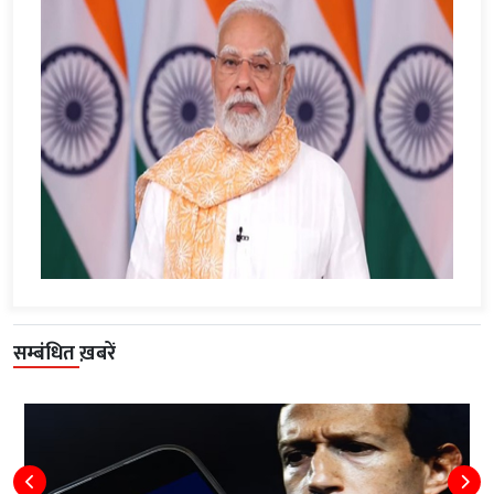
सम्बंधित ख़बरें