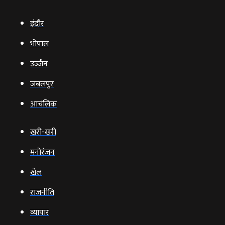
इंदौर
भोपाल
उज्‍जैन
जबलपुर
आचंलिक
खरी-खरी
मनोरंजन
खेल
राजनीति
व्‍यापार