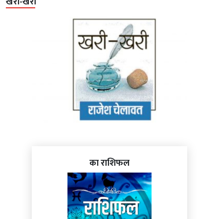
खरी-खरी
का राशिफल