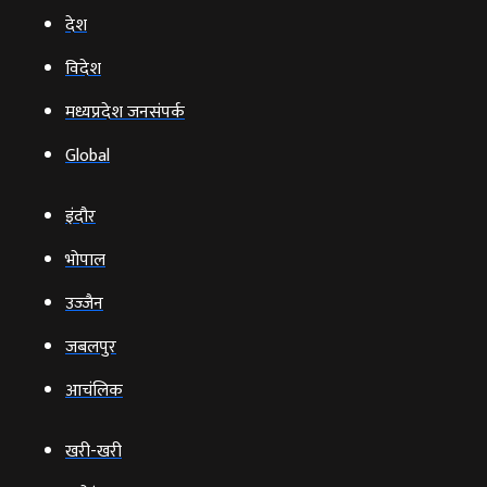
देश
विदेश
मध्यप्रदेश जनसंपर्क
Global
इंदौर
भोपाल
उज्‍जैन
जबलपुर
आचंलिक
खरी-खरी