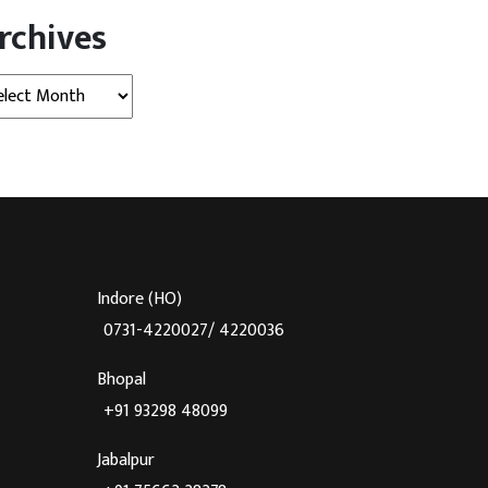
rchives
hives
Indore (HO)
0731-4220027/ 4220036
Bhopal
+91 93298 48099
Jabalpur