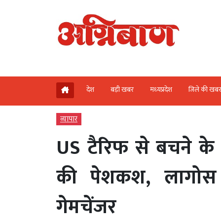
देश
बड़ी खबर
मध्‍यप्रदेश
जिले की खब
व्‍यापार
US टैरिफ से बचने के 
की पेशकश, लागोस मु
गेमचेंजर