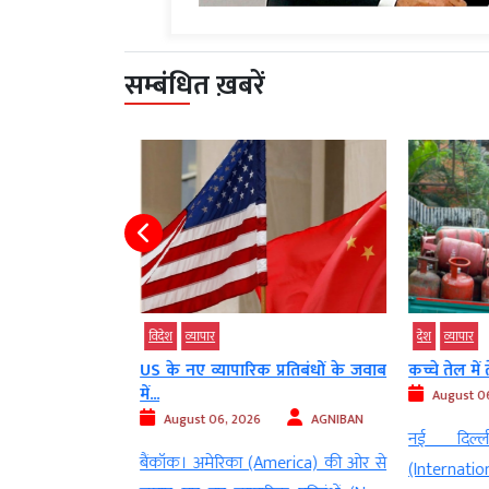
सम्बंधित ख़बरें
विदेश
व्‍यापार
देश
व्‍यापार
रदस्त तेजी, गोल्ड-
US के नए व्यापारिक प्रतिबंधों के जवाब
कच्चे तेल में
में...
August 06
AGNIBAN
August 06, 2026
AGNIBAN
नई दिल्ली।
8 घंटों(48 hours)
बैंकॉक। अमेरिका (America) की ओर से
(Internation