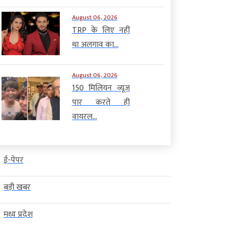
August 06, 2026
TRP के लिए नहीं
था अलगाव का...
August 06, 2026
150 मिलियन व्यूज
पार करते ही
वायरल...
खबर
व्‍यापार
टेक्‍नोलॉजी
बड़ी खबर
व्‍यापार
ई-पेपर
ी फंडिंग पर दुनिया भर में सख्ती,
1000 किमी तक सटीक वार करेगा
...
स्वदेशी ड्रोन...
बड़ी खबर
gust 06, 2026
AGNIBAN
August 06, 2026
AGNIBAN
मध्य प्रदेश
दिल्ली। देश में विदेशी
नई दिल्ली। भारत लंबी दूरी तक सटीक