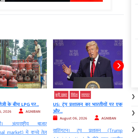
बड़ी खबर
विदेश
व्‍यापार
बड़ी 
❯
 तेजी के बीच LPG पर...
US: ट्रंप प्रशासन का भारतीयों पर एक
विदेश
और...
जानिए
, 2026
AGNIBAN
❯
August 06, 2026
AGNIBAN
Au
 अंतरराष्ट्रीय बाजार
❯
वाशिंगटन। ट्रंप प्रशासन (Trump
नई 
al market) में कच्चे तेल