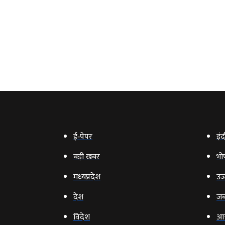
ई‑पेपर
इंद
बड़ी खबर
भो
मध्‍यप्रदेश
उज्
देश
जब
विदेश
आ