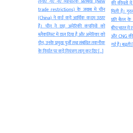
(Gold and silver
लगाए गए नए व्यापारिक प्रतिबंधों (New
की कीमतों में
जबरदस्त उछाल देखने
trade restrictions) के जवाब में चीन
मिली है। गुरुव
सने निवेशकों
(China) ने कई कड़े आर्थिक कदम उठाए
प्रति बैरल क
रों दोनों को हैरान
हैं। चीन ने छह अमेरिकी कंपनियों को
बीच भारत में र
यदा बाजार(observed
ब्लैकलिस्ट में डाल दिया है और अमेरिका को
और CNG की ता
मसीएक्स से लेकर
ड्रोन, उनके प्रमुख पुर्जों तथा संबंधित तकनीक
गई हैं। बढ़ती [
कीमती धातुओं में तेज
के निर्यात पर कड़े नियंत्रण लागू कर दिए […]
 है। महज […]