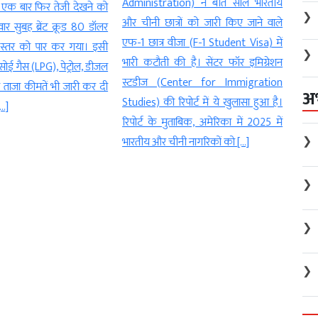
Administration) ने बीते साल भारतीय
(For
 एक बार फिर तेजी देखने को
❯
और चीनी छात्रों को जारी किए जाने वाले
(For
ार सुबह ब्रेंट क्रूड 80 डॉलर
एफ-1 छात्र वीजा (F-1 Student Visa) में
Act)
े स्तर को पार कर गया। इसी
❯
भारी कटौती की है। सेंटर फॉर इमिग्रेशन
राजन
सोई गैस (LPG), पेट्रोल, डीजल
स्टडीज (Center for Immigration
legal
जा कीमतें भी जारी कर दी
अ
Studies) की रिपोर्ट में ये खुलासा हुआ है।
पेश क
…]
रिपोर्ट के मुताबिक, अमेरिका में 2025 में
और मा
❯
भारतीय और चीनी नागरिकों को […]
विस्त
विदेशी
❯
❯
❯