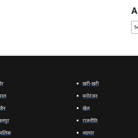
A
Arc
ौर
खरी-खरी
पाल
मनोरंजन
‍जैन
खेल
लपुर
राजनीति
चंलिक
व्‍यापार