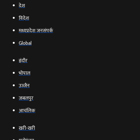
देश
विदेश
मध्यप्रदेश जनसंपर्क
Global
इंदौर
भोपाल
उज्‍जैन
जबलपुर
आचंलिक
खरी-खरी