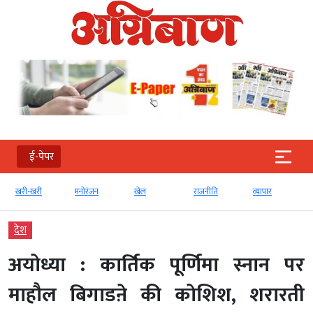
ई-पेपर
खरी-खरी
मनोरंजन
खेल
राजनीति
व्‍यापार
देश
अयोध्या : कार्तिक पूर्णिमा स्नान पर
माहौल बिगाडऩे की कोशिश, शरारती