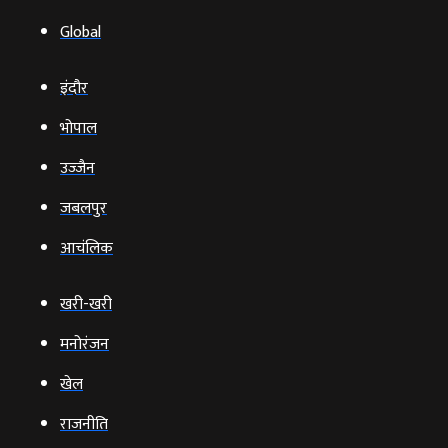
Global
इंदौर
भोपाल
उज्‍जैन
जबलपुर
आचंलिक
खरी-खरी
मनोरंजन
खेल
राजनीति