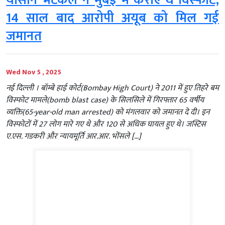
यासीन भटकल ने मुंबई में कराए थे विस्फोट,
14 साल बाद आरोपी अयूब को मिल गई
जमानत
Wed Nov 5 , 2025
नई दिल्‍ली । बॉम्बे हाई कोर्ट(Bombay High Court) ने 2011 में हुए तिहरे बम
विस्फोट मामले(bomb blast case) के सिलसिले में गिरफ्तार 65 वर्षीय
व्यक्ति(65-year-old man arrested) को मंगलवार को जमानत दे दी। इन
विस्फोटों में 27 लोग मारे गए थे और 120 से अधिक घायल हुए थे। जस्टिस
ए.एस. गडकरी और न्यायमूर्ति आर.आर. भोंसले […]