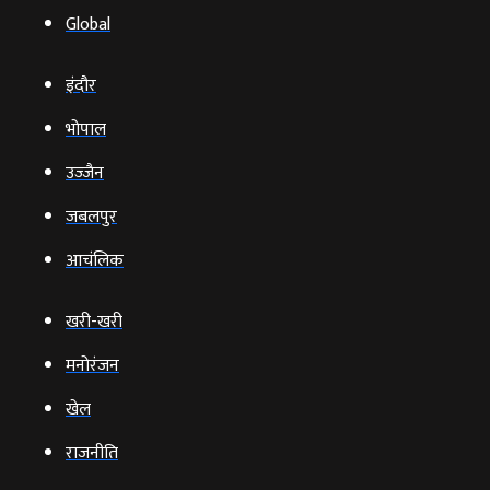
Global
इंदौर
भोपाल
उज्‍जैन
जबलपुर
आचंलिक
खरी-खरी
मनोरंजन
खेल
राजनीति