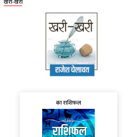
खरी-खरी
का राशिफल