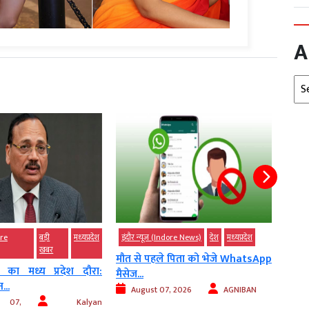
A
Arc
ore
बड़ी
मध्‍यप्रदेश
इंदौर न्यूज़ (Indore News)
देश
मध्‍यप्रदेश
इंदौर
खबर
मौत से पहले पिता को भेजे WhatsApp
इंदौ
ंत का मध्य प्रदेश दौरा:
मैसेज...
जाएंगे.
...
August 07, 2026
AGNIBAN
t 07,
Kalyan
2026