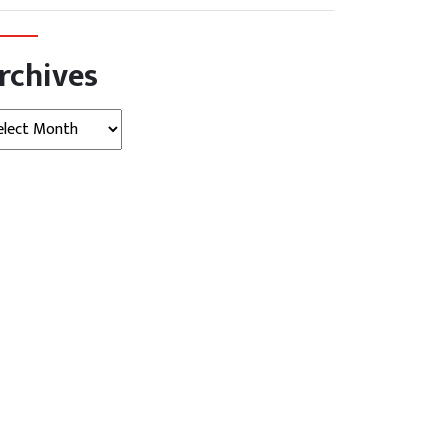
rchives
hives
 न्यूज़ (Indore News)
मध्‍यप्रदेश
इंदौर न्यूज़ (Indore News)
मध्‍यप्रदेश
र: अब कोल्ड जेट प्रेशर से भरे
इंदौर: मांगलिया रेलवे ब्रिज की सुस्त
..
रफ्तार से...
August 06,
Kalyan
August 06,
Kalyan
Singh
2026
Singh