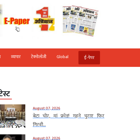
ि
व्‍यापार
टेक्‍नोलॉजी
Global
ई-पेपर
टेस्ट
August 07, 2026
बेटा चोर, मां फ्रॉड! गहने चुराए फिर
गिरवी...
August 07, 2026