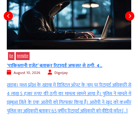
देश
मध्‍यप्रदेश
‘पाकिस्तानी एजेंट’ बताकर रिटायर्ड अफसर से ठगी, 4...
August 10, 2026
Digvijay
द
खंडवा। मध्य प्रदेश के खंडवा में डिजिटल अरेस्ट के नाम पर रिटायर्ड अधिकारी से
े
4 लाख 5 हजार रुपए की ठगी का मामला सामने आया है। पुलिस ने मामले में
ी
झाबुआ जिले के एक आरोपी को गिरफ्तार किया है। आरोपी ने खुद को कश्मीर
पुलिस का अधिकारी बताकर 65 वर्षीय रिटायर्ड अधिकारी को वीडियो कॉल […]