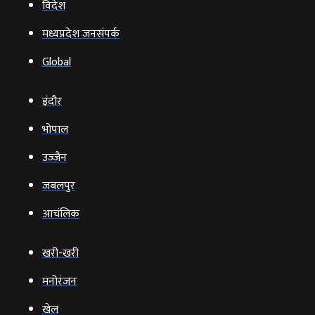
विदेश
मध्यप्रदेश जनसंपर्क
Global
इंदौर
भोपाल
उज्‍जैन
जबलपुर
आचंलिक
खरी-खरी
मनोरंजन
खेल