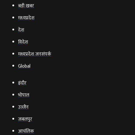
बड़ी खबर
मध्‍यप्रदेश
देश
विदेश
मध्यप्रदेश जनसंपर्क
Global
इंदौर
भोपाल
उज्‍जैन
जबलपुर
आचंलिक