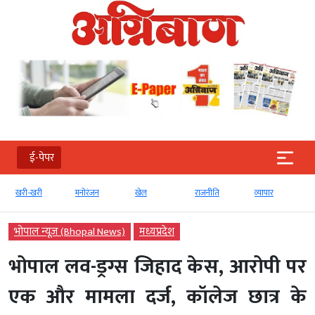
ई-पेपर
खरी-खरी
मनोरंजन
खेल
राजनीति
व्‍यापार
भोपाल न्यूज़ (Bhopal News)
मध्‍यप्रदेश
भोपाल लव-ड्रग्स जिहाद केस, आरोपी पर
एक और मामला दर्ज, कॉलेज छात्र के