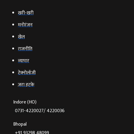
खरी-खरी
मनोरंजन
खेल
राजनीति
व्‍यापार
टेक्‍नोलॉजी
ज़रा हटके
Indore (HO)
0731-4220027/ 4220036
Bhopal
+91 93298 48099