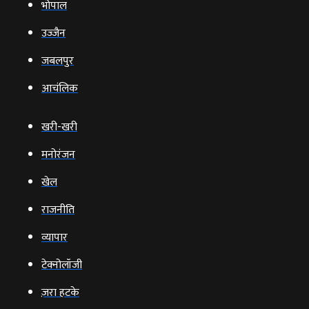
भोपाल
उज्‍जैन
जबलपुर
आचंलिक
खरी-खरी
मनोरंजन
खेल
राजनीति
व्‍यापार
टेक्‍नोलॉजी
ज़रा हटके