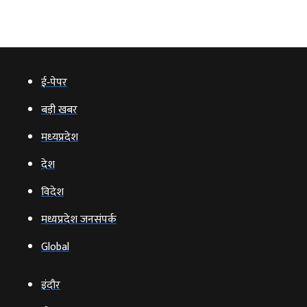
ई‑पेपर
बड़ी खबर
मध्‍यप्रदेश
देश
विदेश
मध्यप्रदेश जनसंपर्क
Global
इंदौर