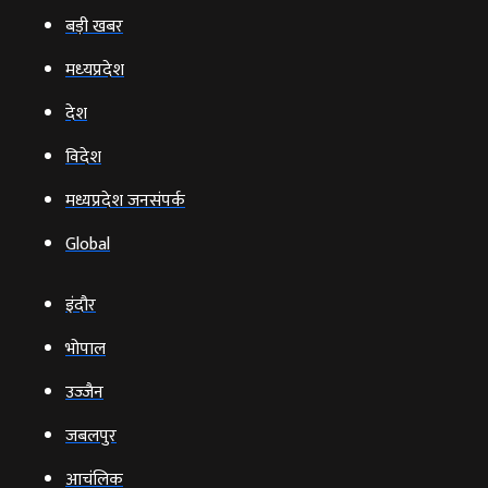
बड़ी खबर
मध्‍यप्रदेश
देश
विदेश
मध्यप्रदेश जनसंपर्क
Global
इंदौर
भोपाल
उज्‍जैन
जबलपुर
आचंलिक