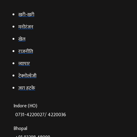
खरी-खरी
मनोरंजन
खेल
राजनीति
व्‍यापार
टेक्‍नोलॉजी
ज़रा हटके
Indore (HO)
0731-4220027/ 4220036
Bhopal