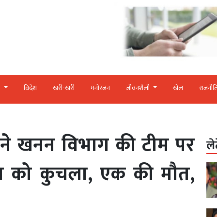
र
विदेश
खरी-खरी
मनोरंजन
जीवनशैली
खेल
राजनीत
 ने खनन विभाग की टीम पर
ले
न को कुचला, एक की मौत,