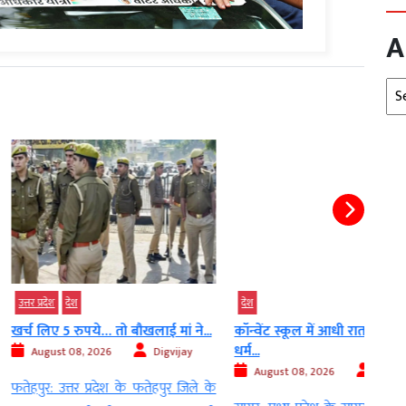
A
Arc
देश
देश
पये… तो बौखलाई मां ने...
कॉन्वेंट स्कूल में आधी रात भारी हंगामा…
ढोल 
धर्म...
जूता फ
, 2026
Digvijay
August 08, 2026
Digvijay
Au
र प्रदेश के फतेहपुर जिले के