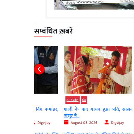
सम्बंधित ख़बरें
उत्तर प्रदेश
देश
उत्तर प्रदेश
देश
AF का विंग कमांडर,
शादी के बाद गायब हुआ पति, सास-
खर्च लिए 5 रु
ससुर ने...
August 08
Digvijay
August 08, 2026
Digvijay
फतेहपुर: उत्त