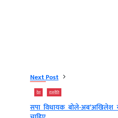
Next Post
देश
राजनीति
सपा विधायक बोले-अब‘अखिलेश या
चाहिए