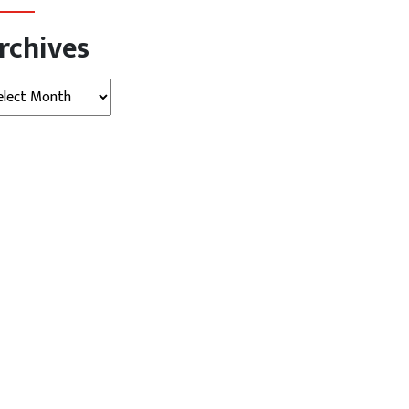
rchives
hives
देश
नगाड़ा और फूल-माला… पप्पू पर
जलजमाव और गड्ढों से टूटा सब्र का
ेंकने...
बांध…...
gust 08, 2026
Digvijay
August 08, 2026
Digvijay