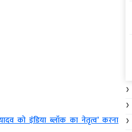
❯
❯
दव को इंडिया ब्लॉक का नेतृत्व’ करना
❯