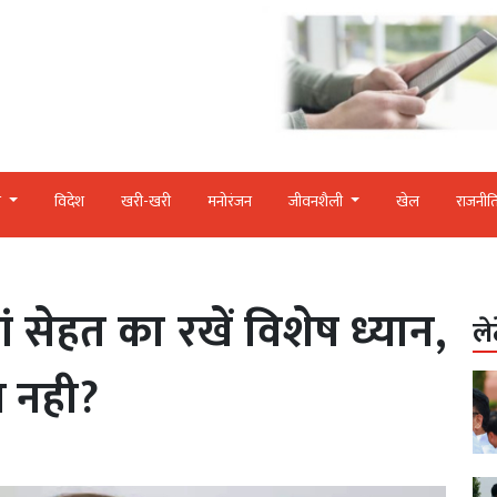
र
विदेश
खरी-खरी
मनोरंजन
जीवनशैली
खेल
राजनीत
 सेहत का रखें विशेष ध्‍यान,
ले
या नही?