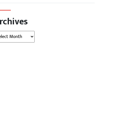
rchives
hives