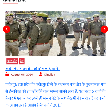
सम्बंधित ख़बरें
देश
कॉन्वेंट स्कूल में आधी रात भारी हंगामा… धर्म...
August 08, 2026
Digvijay
व
सागर: मध्य प्रदेश के सागर जिले के खुरई स्थित होली कॉन्वेंट स्कूल में शुक्रवार
े
और शनिवार की दरमियानी रात उस समय हड़कंप मच गया, जब धर्म परिवर्तन के
े
संदेह में दर्जनों हिंदू संगठन के कार्यकर्ताओं ने स्कूल परिसर में घुसकर जोरदार
हंगामा किया. प्रदर्शनकारियों ने “जय श्रीराम” और “धर्म परिवर्तन नहीं चलेगा” के