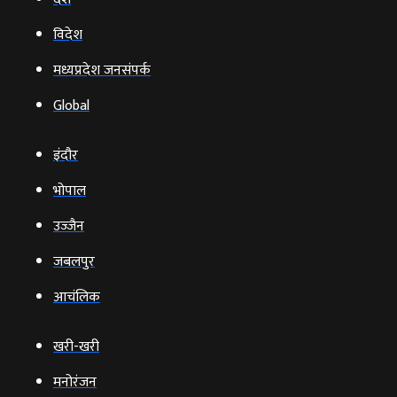
विदेश
मध्यप्रदेश जनसंपर्क
Global
इंदौर
भोपाल
उज्‍जैन
जबलपुर
आचंलिक
खरी-खरी
मनोरंजन