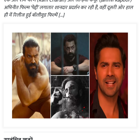
एक ओर राम चरण (Ram Charan) और जान्हवी कपूर (Janhvi Kapoor)
अभिनीत फिल्म ‘पेद्दी’ लगातार शानदार प्रदर्शन कर रही है, वहीं दूसरी ओर हाल
ही में रिलीज हुई बॉलीवुड फिल्में […]