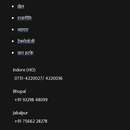
खेल
राजनीति
व्‍यापार
टेक्‍नोलॉजी
ज़रा हटके
Indore (HO)
0731-4220027/ 4220036
Bhopal
+91 93298 48099
Jabalpur
+91 75662 28278