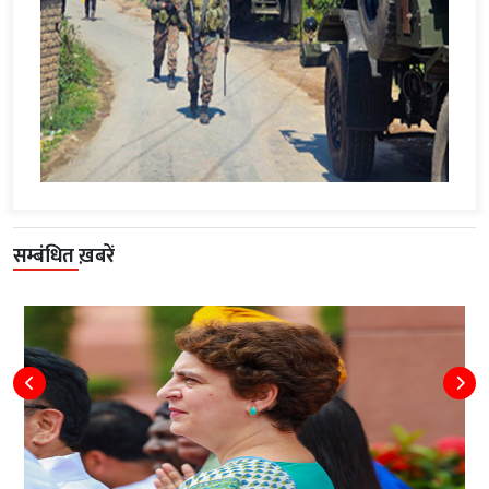
सम्बंधित ख़बरें