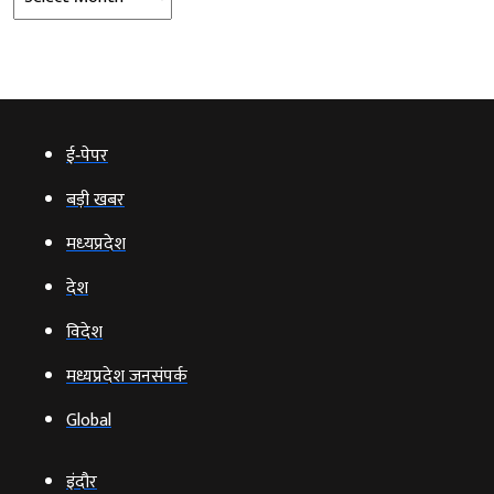
ई‑पेपर
बड़ी खबर
मध्‍यप्रदेश
देश
विदेश
मध्यप्रदेश जनसंपर्क
Global
इंदौर