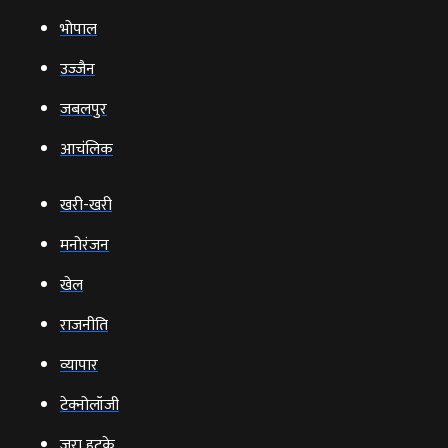
भोपाल
उज्‍जैन
जबलपुर
आचंलिक
खरी-खरी
मनोरंजन
खेल
राजनीति
व्‍यापार
टेक्‍नोलॉजी
ज़रा हटके