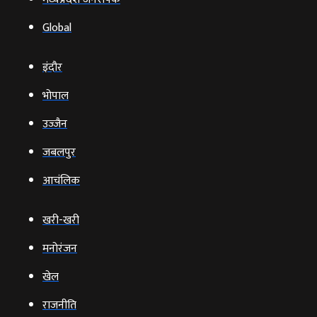
Global
इंदौर
भोपाल
उज्‍जैन
जबलपुर
आचंलिक
खरी-खरी
मनोरंजन
खेल
राजनीति