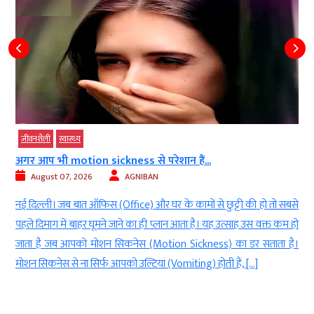
जीवनशैली
स्‍वास्‍थ्‍य
ैं...
सुबह उठते ही दिख रहे ये लक्षण तो...
August 07, 2026
AGNIBAN
ामों से छुट्टी की हो तो सबसे
नई दिल्‍ली। दुनियाभर में डायबिटीज (Diabetes) क
ा है। यह उत्साह उस वक्त कम हो
हालांकि, बहुत कम लोग जानते हैं कि हमारे शरीर में
ickness) का डर सताता है।
लेवल बढ़ता रहता है, लेकिन शरीर में हेल्दी इंसुल
ing) होती हैं, […]
एडजस्ट करते रहते हैं। ऐसा इसलिए होता है क्योंकि 
दिन […]