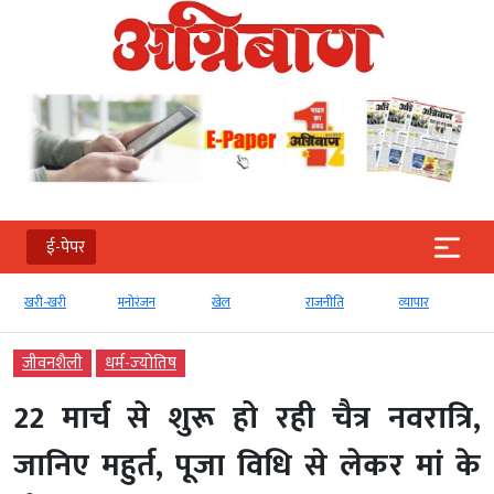
ई-पेपर
-खरी
मनोरंजन
खेल
राजनीति
व्‍यापार
टेक्‍नोलॉजी
जीवनशैली
धर्म-ज्‍योतिष
22 मार्च से शुरू हो रही चैत्र नवरात्रि,
जानिए महुर्त, पूजा विधि से लेकर मां के