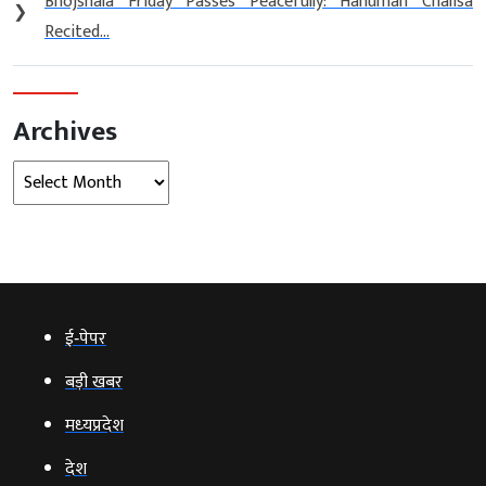
Bhojshala Friday Passes Peacefully: Hanuman Chalisa
❯
Recited...
Archives
Archives
ई‑पेपर
बड़ी खबर
मध्‍यप्रदेश
देश