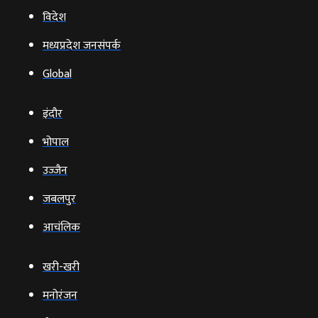
विदेश
मध्यप्रदेश जनसंपर्क
Global
इंदौर
भोपाल
उज्‍जैन
जबलपुर
आचंलिक
खरी-खरी
मनोरंजन