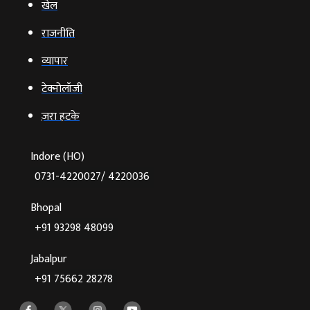
खेल
राजनीति
व्‍यापार
टेक्‍नोलॉजी
ज़रा हटके
Indore (HO)
0731-4220027/ 4220036
Bhopal
+91 93298 48099
Jabalpur
+91 75662 28278