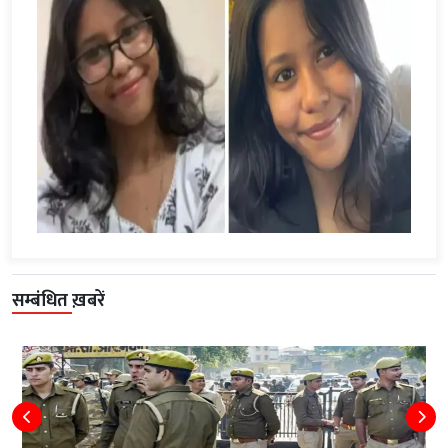
सम्बंधित ख़बरें