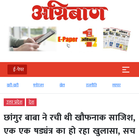
ई-पेपर
खरी-खरी
मनोरंजन
खेल
राजनीति
व्‍यापार
उत्तर प्रदेश
देश
छांगुर बाबा ने रची थी खौफनाक साजिश,
एक एक षड्यंत्र का हो रहा खुलासा, सच