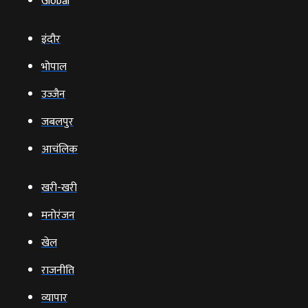
Global
इंदौर
भोपाल
उज्‍जैन
जबलपुर
आचंलिक
खरी-खरी
मनोरंजन
खेल
राजनीति
व्‍यापार