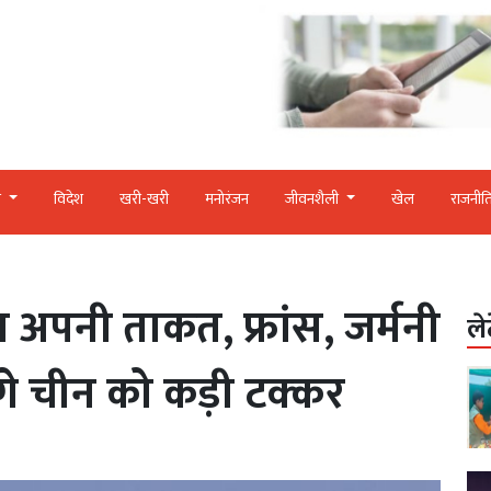
र
विदेश
खरी-खरी
मनोरंजन
जीवनशैली
खेल
राजनीत
हा अपनी ताकत, फ्रांस, जर्मनी
ले
गे चीन को कड़ी टक्‍कर