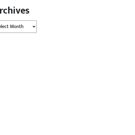
rchives
hives