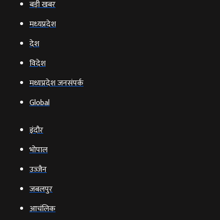
बड़ी खबर
मध्‍यप्रदेश
देश
विदेश
मध्यप्रदेश जनसंपर्क
Global
इंदौर
भोपाल
उज्‍जैन
जबलपुर
आचंलिक