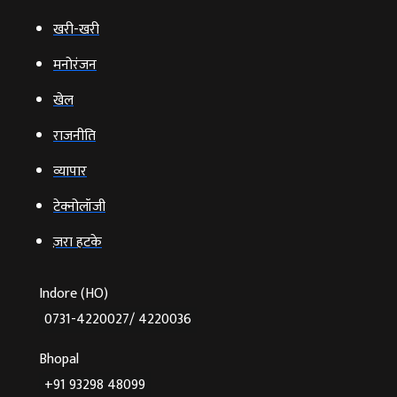
खरी-खरी
मनोरंजन
खेल
राजनीति
व्‍यापार
टेक्‍नोलॉजी
ज़रा हटके
Indore (HO)
0731-4220027/ 4220036
Bhopal
+91 93298 48099