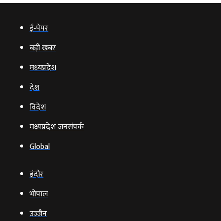
ई‑पेपर
बड़ी खबर
मध्‍यप्रदेश
देश
विदेश
मध्यप्रदेश जनसंपर्क
Global
इंदौर
भोपाल
उज्‍जैन