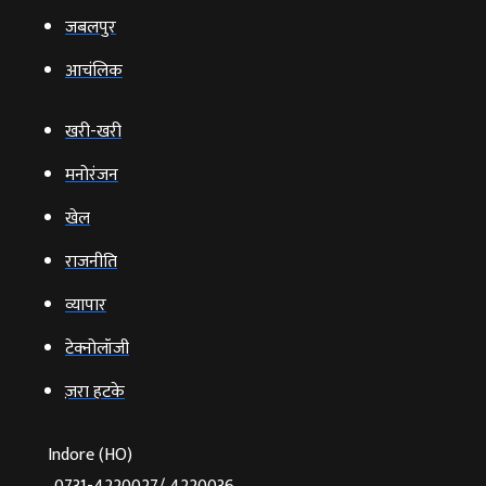
जबलपुर
आचंलिक
खरी-खरी
मनोरंजन
खेल
राजनीति
व्‍यापार
टेक्‍नोलॉजी
ज़रा हटके
Indore (HO)