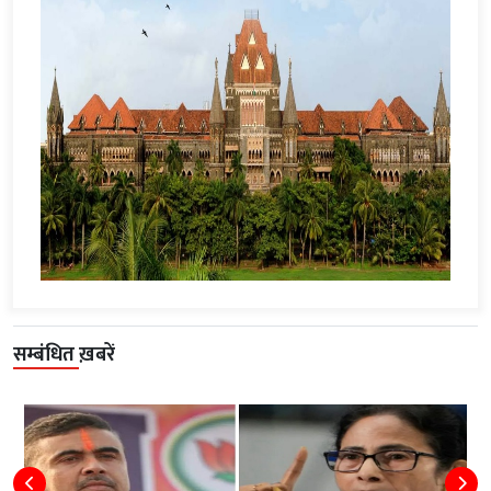
सम्बंधित ख़बरें