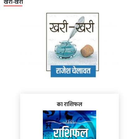
खरी-खरी
का राशिफल