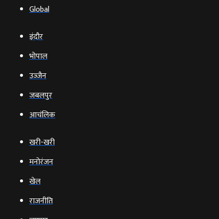
Global
इंदौर
भोपाल
उज्‍जैन
जबलपुर
आचंलिक
खरी-खरी
मनोरंजन
खेल
राजनीति