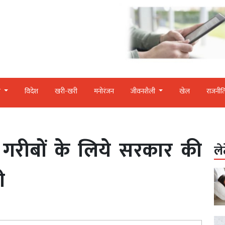
र
विदेश
खरी-खरी
मनोरंजन
जीवनशैली
खेल
राजनीत
गरीबों के लिये सरकार की
ले
ी