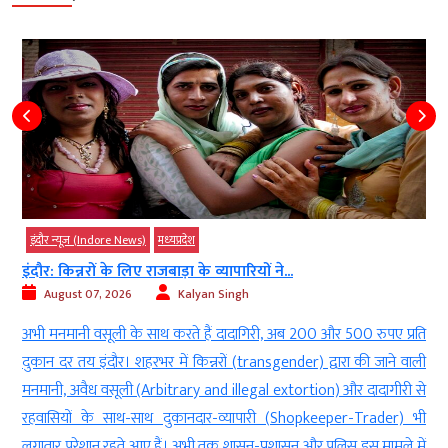
इंदौर न्यूज़ (Indore News)
मध्‍यप्रदेश
इंदौर: किन्नरों के लिए राजबाड़ा के व्यापारियों ने...
August 07, 2026
Kalyan Singh
ड
अभी मनमानी वसूली के साथ करते हैं दादागिरी, अब 200 और 500 रुपए प्रति
ी
दुकान दर तय इंदौर। शहरभर में किन्नरों (transgender) द्वारा की जाने वाली
ा
मनमानी, अवैध वसूली (Arbitrary and illegal extortion) और दादागीरी से
म
रहवासियों के साथ-साथ दुकानदार-व्यापारी (Shopkeeper-Trader) भी
लगातार परेशान रहते आए हैं। अभी तक शासन-प्रशासन और पुलिस इस मामले में