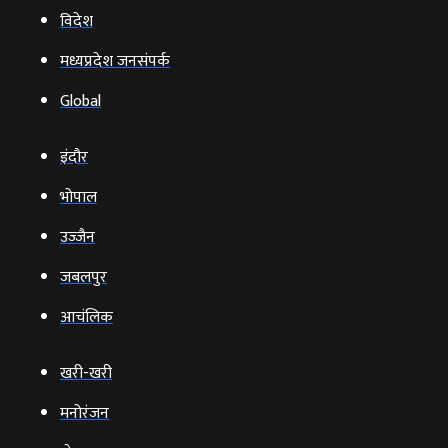
विदेश
मध्यप्रदेश जनसंपर्क
Global
इंदौर
भोपाल
उज्‍जैन
जबलपुर
आचंलिक
खरी-खरी
मनोरंजन