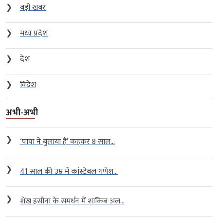
❯
बड़ी खबर
❯
मध्य प्रदेश
❯
देश
❯
विदेश
अभी-अभी
❯
‘पापा ने बुलाया है’ कहकर 8 साल...
❯
41 साल की उम्र में कांस्टेबल गणेश...
❯
शेख हसीना के समर्थन में शाकिब अल...