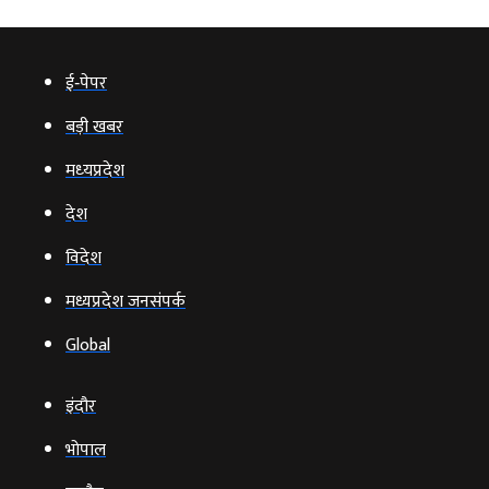
ई‑पेपर
बड़ी खबर
मध्‍यप्रदेश
देश
विदेश
मध्यप्रदेश जनसंपर्क
Global
इंदौर
भोपाल