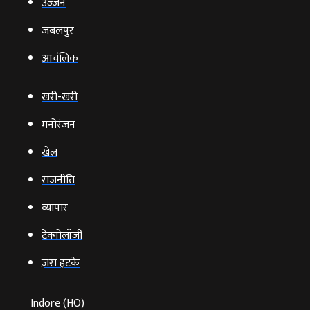
उज्‍जैन
जबलपुर
आचंलिक
खरी-खरी
मनोरंजन
खेल
राजनीति
व्‍यापार
टेक्‍नोलॉजी
ज़रा हटके
Indore (HO)